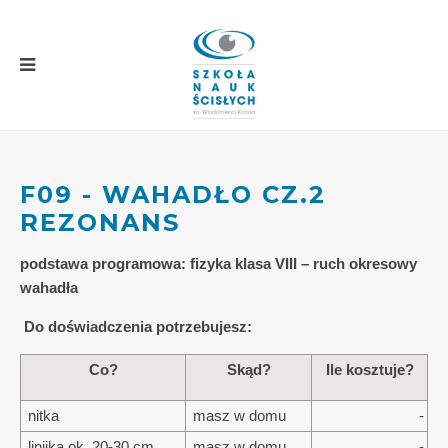
F09 - WAHADŁO CZ.2
REZONANS
podstawa programowa: fizyka klasa VIII – ruch okresowy
wahadła
Do doświadczenia potrzebujesz:
Co?
Skąd?
Ile kosztuje?
nitka
masz w domu
-
linijka ok. 20-30 cm
masz w domu
-