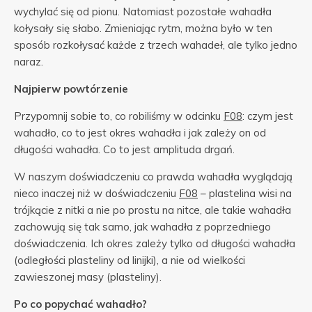
wychylać się od pionu. Natomiast pozostałe wahadła
kołysały się słabo. Zmieniając rytm, można było w ten
sposób rozkołysać każde z trzech wahadeł, ale tylko jedno
naraz.
Najpierw powtórzenie
Przypomnij sobie to, co robiliśmy w odcinku
F08
: czym jest
wahadło, co to jest okres wahadła i jak zależy on od
długości wahadła. Co to jest amplituda drgań.
W naszym doświadczeniu co prawda wahadła wyglądają
nieco inaczej niż w doświadczeniu
F08
– plastelina wisi na
trójkącie z nitki a nie po prostu na nitce, ale takie wahadła
zachowują się tak samo, jak wahadła z poprzedniego
doświadczenia. Ich okres zależy tylko od długości wahadła
(odległości plasteliny od linijki), a nie od wielkości
zawieszonej masy (plasteliny).
Po co popychać wahadło?