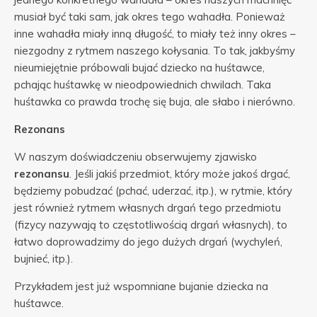
musiał być taki sam, jak okres tego wahadła. Ponieważ
inne wahadła miały inną długość, to miały też inny okres –
niezgodny z rytmem naszego kołysania. To tak, jakbyśmy
nieumiejętnie próbowali bujać dziecko na huśtawce,
pchając huśtawkę w nieodpowiednich chwilach. Taka
huśtawka co prawda trochę się buja, ale słabo i nierówno.
Rezonans
W naszym doświadczeniu obserwujemy zjawisko
rezonansu
. Jeśli jakiś przedmiot, który może jakoś drgać,
będziemy pobudzać (pchać, uderzać, itp.), w rytmie, który
jest również rytmem własnych drgań tego przedmiotu
(fizycy nazywają to częstotliwością drgań własnych), to
łatwo doprowadzimy do jego dużych drgań (wychyleń,
bujnieć, itp.).
Przykładem jest już wspomniane bujanie dziecka na
huśtawce.