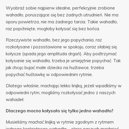
Wyobraź sobie najpierw idealne, perfekcyjnie zrobione
wahadło, poruszające się bez żadnych utrudnień. Nie ma
oporu powietrza, nie ma żadnego tarcia. Takie wahadło,
raz popchnięte, mogłoby kołysać się bez końca.
Rzeczywiste wahadło, bez jego popychania, raz
rozkołysane i pozostawione w spokoju, coraz słabiej się
kołysze (spada jego amplituda drgań). Aby podtrzymać
kołysanie się wahadła, trzeba je umiejętnie popychać. Tak
jak chcąc bujać małe dziecko na huśtawce, trzeba
popychać huśtawkę w odpowiednim rytmie.
Dlatego właśnie, machając lekko linijką, jeżeli wpadliśmy w
odpowiedni rytm, mogliśmy rozkołysać jedno z naszych
wahadeł.
Dlaczego mocno kołysało się tylko jedno wahadło?
Musieliśmy machać linijką w rytmie zgodnym z rytmem
jednego konkretnego wahadła – okres naszych machnięć