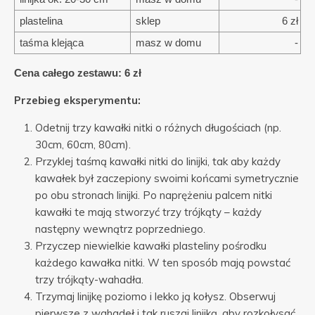
plastelina
sklep
6 zł
taśma klejąca
masz w domu
-
Cena całego zestawu: 6 zł
Przebieg eksperymentu:
Odetnij trzy kawałki nitki o różnych długościach (np.
30cm, 60cm, 80cm).
Przyklej taśmą kawałki nitki do linijki, tak aby każdy
kawałek był zaczepiony swoimi końcami symetrycznie
po obu stronach linijki. Po naprężeniu palcem nitki
kawałki te mają stworzyć trzy trójkąty – każdy
następny wewnątrz poprzedniego.
Przyczep niewielkie kawałki plasteliny pośrodku
każdego kawałka nitki. W ten sposób mają powstać
trzy trójkąty-wahadła.
Trzymaj linijkę poziomo i lekko ją kołysz. Obserwuj
pierwsze z wahadeł i tak ruszaj linijką, aby rozkołysać