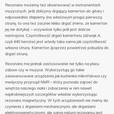
Rezonans możemy też obserwować w instrumentach
muzycznych. Jeśli zbliżymy drgający kamerton do gitary i
odpowiednio złapiemy (na właściwym progu) pierwszą
strunę, to ona też zacznie lekko drgać (mimo, ze kamerton
jej nie dotyka) – oczywiście tylko jeśli jest dobrze
nastrojona. Częstotliwość drgań kamertonu (dźwięk A,
czyli 440 herców) jest wtedy taka sama jak częstotliwość
własna struny. Kamerton (poprzez powietrze) pobudza do
drgań strunę.
Rezonans ma jednak zastosowanie nie tylko na placu
zabaw czy w muzyce. Wykorzystują go takie
zaawansowane urządzenia jak kuchenka mikrofalowa czy
medyczny przyrząd NMR – który pozwala zajrzeć do
wnętrza naszego ciała i zobaczenia w nim nawet
najdrobniejszych szczegółów właśnie wykorzystując
rezonans magnetyczny. W tych urządzeniach nie mamy do
czynienia z drganiami mechanicznymi, ale drganiami
elektromagnetycznymi, ale sama natura rezonansu jest