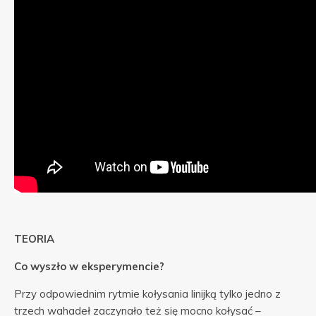
TEORIA
Co wyszło w eksperymencie?
Przy odpowiednim rytmie kołysania linijką tylko jedno z
trzech wahadeł zaczynało też się mocno kołysać –